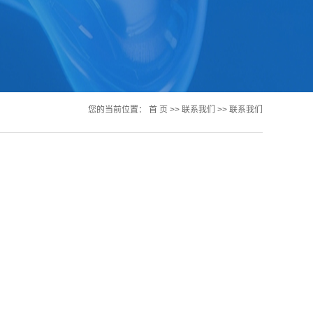
您的当前位置：
首 页
>>
联系我们
>>
联系我们