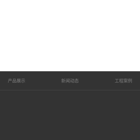
产品展示
新闻动态
工程案例