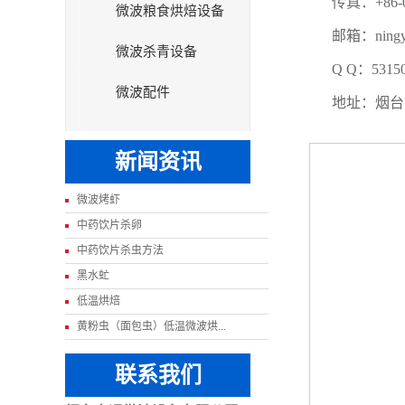
传真：+86-05
微波粮食烘焙设备
邮箱：ningyu
微波杀青设备
Q Q：53150
微波配件
地址：烟台
新闻资讯
微波烤虾
中药饮片杀卵
中药饮片杀虫方法
黑水虻
低温烘焙
黄粉虫（面包虫）低温微波烘...
联系我们