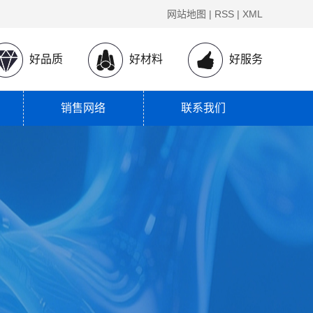
网站地图
|
RSS
|
XML
好品质
好材料
好服务
销售网络
联系我们