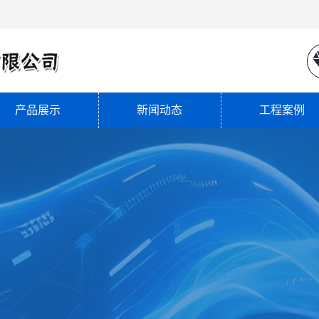
产品展示
新闻动态
工程案例