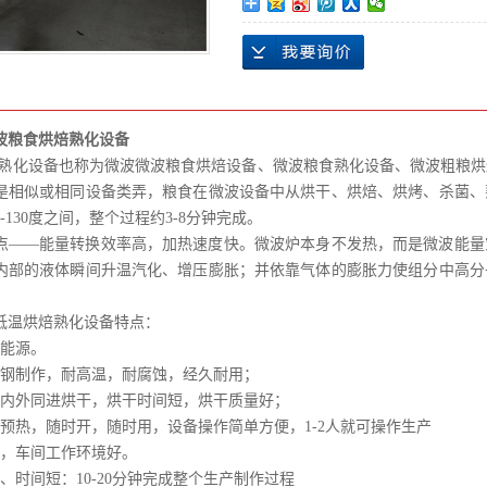
波粮食烘焙熟化设备
熟化设备也称为微波微波粮食烘焙设备、微波粮食熟化设备、微波粗粮烘
是相似或相同设备类弄，粮食在微波设备中从烘干、烘焙、烘烤、杀菌、
0-130度之间，整个过程约3-8分钟完成。
点——能量转换效率高，加热速度快。微波炉本身不发热，而是微波能量
内部的液体瞬间升温汽化、增压膨胀；并依靠气体的膨胀力使组分中高分
。
低温烘焙熟化设备特点：
为能源。
锈钢制作，耐高温，耐腐蚀，经久耐用；
，内外同进烘干，烘干时间短，烘干质量好；
要预热，随时开，随时用，设备操作简单方便，1-2人就可操作生产
染，车间工作环境好。
、时间短：10-20分钟完成整个生产制作过程