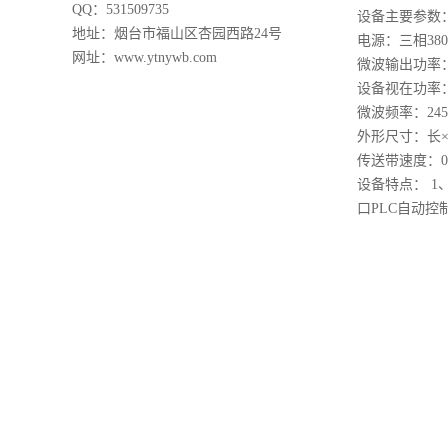
QQ：531509735
设备主要参数
地址：
烟台市
福山区杏园西路24号
电源：三相38
网址：www.ytnywb.com
微波输出功率：
设备视在功率：
微波频率：245
外形尺寸：长×宽×
传送带速度：0
设备特点： 
口PLC自动