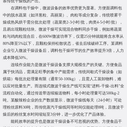
条传统干燥线的产出。
在调料包干燥中，微波设备的效率优势更为显著。方便面调料包
中的脱水蔬菜（如洋葱粒、高丽菜）、肉粒等成分复杂，传统喷雾干
燥或热风烘干需分批次处理（蔬菜类2-3小时/批，肉类4-5小时/批），
且易出现颗粒结块。微波干燥可实现混合物料同步干燥，例如将蔬菜
粒与鸡肉粒混合后，在600W微波功率下，仅需25分钟就能将含水率从
80%降至5%以下，且颗粒保持松散状态，省去后续破碎工序。某调料
企业引入微波干燥设备后，调料包干燥环节的生产效率提升3倍，人力
成本降低50%。
连续作业能力是微波干燥设备支撑大规模生产的关键。方便食品
属于快消品，需满足旺季的集中产能需求，传统间歇式干燥设备（如
烘箱）每批次处理量有限（通常50-100kg），且需人工装卸物料，难
以应对批量生产。而连续式微波干燥生产线可实现“进料-干燥-出料”全
流程自动化，通过传送带连续输送物料，每小时处理量可达500kg-2
吨。某酸辣粉企业的生产数据显示，微波干燥线每天（24小时）可处
理粉丝原料30吨，而传统蒸汽干燥线同等时间仅能处理8吨，且微波干
燥后的粉丝复水时间缩短至3分钟，进一步优化了产品体验。
能耗效率的提升也是微波干燥设备不可忽视的优势。方便食品干