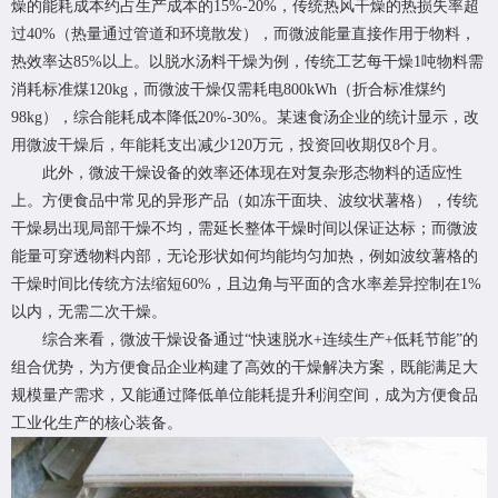
燥的能耗成本约占生产成本的15%-20%，传统热风干燥的热损失率超
过40%（热量通过管道和环境散发），而微波能量直接作用于物料，
热效率达85%以上。以脱水汤料干燥为例，传统工艺每干燥1吨物料需
消耗标准煤120kg，而微波干燥仅需耗电800kWh（折合标准煤约
98kg），综合能耗成本降低20%-30%。某速食汤企业的统计显示，改
用微波干燥后，年能耗支出减少120万元，投资回收期仅8个月。
此外，微波干燥设备的效率还体现在对复杂形态物料的适应性
上。方便食品中常见的异形产品（如冻干面块、波纹状薯格），传统
干燥易出现局部干燥不均，需延长整体干燥时间以保证达标；而微波
能量可穿透物料内部，无论形状如何均能均匀加热，例如波纹薯格的
干燥时间比传统方法缩短60%，且边角与平面的含水率差异控制在1%
以内，无需二次干燥。
综合来看，微波干燥设备通过“快速脱水+连续生产+低耗节能”的
组合优势，为方便食品企业构建了高效的干燥解决方案，既能满足大
规模量产需求，又能通过降低单位能耗提升利润空间，成为方便食品
工业化生产的核心装备。