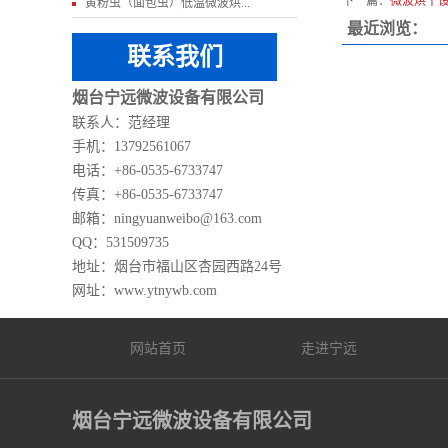
下一篇：
微波烘干
黄粉虫（面包虫）低温微波烘...
最近浏览：
联系我们
烟台宁远微波设备有限公司
联系人：范经理
手机：13792561067
电话：+86-0535-6733747
传真：+86-0535-6733747
邮箱：ningyuanweibo@163.com
QQ：531509735
地址：
烟台市
福山区杏园西路24号
网址：www.ytnywb.com
网站首页
走进宁远
烟台宁远微波设备有限公司