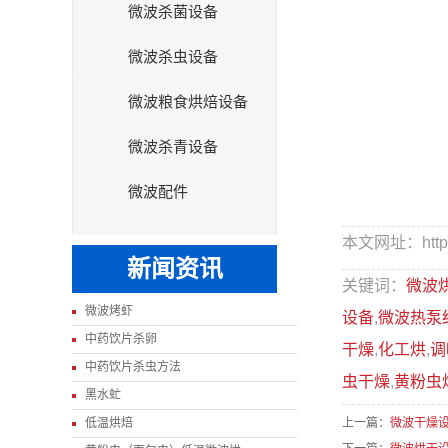
微波杀菌设备
微波杀虫设备
微波粮食烘焙设备
微波杀青设备
微波配件
本文网址：http://
新闻资讯
关键词：
微波
微波烤虾
设备
,
微波热泵
中药饮片杀卵
干燥
,
化工烘
,
调
中药饮片杀虫方法
虫干燥
,
黄粉虫
黑水虻
低温烘焙
上一篇：
微波干燥