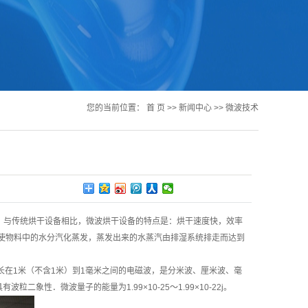
您的当前位置：
首 页
>>
新闻中心
>>
微波技术
，与传统烘干设备相比，
微波烘干设备
的特点是：烘干速度快，效率
使物料中的水分汽化蒸发，蒸发出来的水蒸汽由排湿系统排走而达到
波长在1米（不含1米）到1毫米之间的电磁波，是分米波、厘米波、毫
性．微波量子的能量为1.99×10-25～1.99×10-22j。