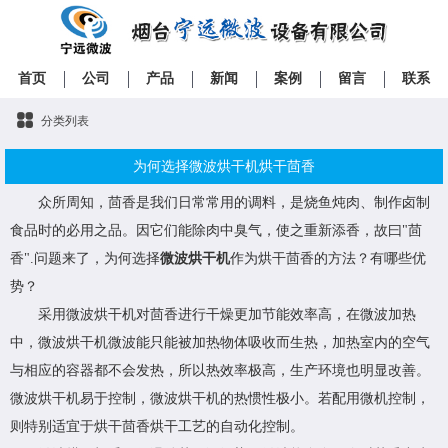
首页
公司
产品
新闻
案例
留言
联系
分类列表
为何选择微波烘干机烘干茴香
众所周知，茴香是我们日常常用的调料，是烧鱼炖肉、制作卤制
食品时的必用之品。因它们能除肉中臭气，使之重新添香，故曰"茴
香".问题来了，为何选择
微波烘干机
作为烘干茴香的方法？有哪些优
势？
采用微波烘干机对茴香进行干燥更加节能效率高，在微波加热
中，微波烘干机微波能只能被加热物体吸收而生热，加热室内的空气
与相应的容器都不会发热，所以热效率极高，生产环境也明显改善。
微波烘干机易于控制，微波烘干机的热惯性极小。若配用微机控制，
则特别适宜于烘干茴香烘干工艺的自动化控制。